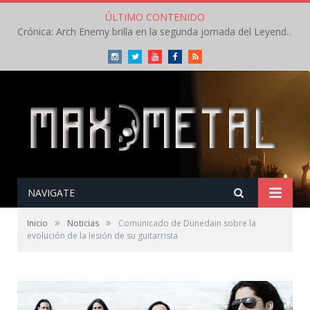
ÚLTIMO CONTENIDO
Crónica: Arch Enemy brilla en la segunda jornada del Leyendas del Rock – Jueves – Agosto 2026
Instagram
Twitter
Youtube
Facebook
RSS
NAVIGATE
»
»
Inicio
Noticias
Comunicado de Dünedain sobre la
evolución de la lesión de su guitarrista