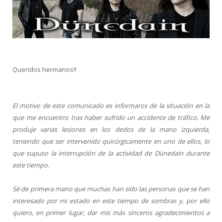
Queridos hermanos!!
El motivo de este comunicado es informaros de la situación en la
que me encuentro tras haber sufrido un accidente de tráfico. Me
produje varias lesiones en los dedos de la mano izquierda,
teniendo que ser intervenido quirúrgicamente en uno de ellos, lo
que supuso la interrupción de la actividad de Dünedain durante
este tiempo.
Sé de primera mano que muchas han sido las personas que se han
interesado por mi estado en este tiempo de sombras y, por ello
quiero, en primer lugar, dar mis más sinceros agradecimientos a