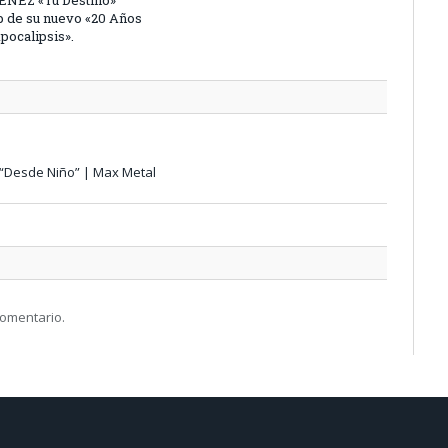
p de su nuevo «20 Años
pocalipsis».
 “Desde Niño” | Max Metal
comentario.