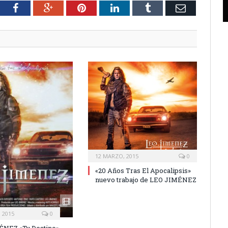
tter
Facebook
Google+
Pinterest
LinkedIn
Tumblr
Email
12 MARZO, 2015
0
«20 Años Tras El Apocalipsis»
nuevo trabajo de LEO JIMÉNEZ
 2015
0
ÉNEZ «Tu Destino»