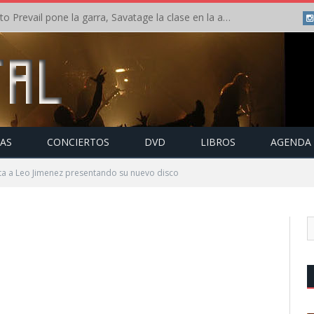
Crónica: Slaugther to Prevail pone la garra, Savatage la clase en la apertura del Leyendas del Rock – Miércoles – Agosto 2026
TAS
CONCIERTOS
DVD
LIBROS
AGENDA
sta a Leo Jimenez presentando su nuevo disco