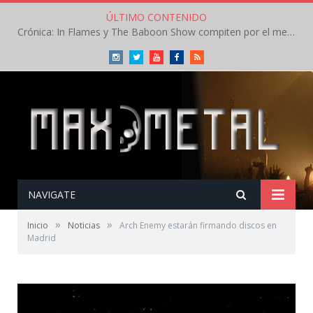
ÚLTIMO CONTENIDO
Crónica: In Flames y The Baboon Show compiten por el mejor concierto del día en el Leyendas del Rock – Viernes – Agosto 2026
Instagram
Twitter
Youtube
Facebook
RSS
NAVIGATE
»
»
Inicio
Noticias
Arch Enemy estarán firmando discos en
Madrid