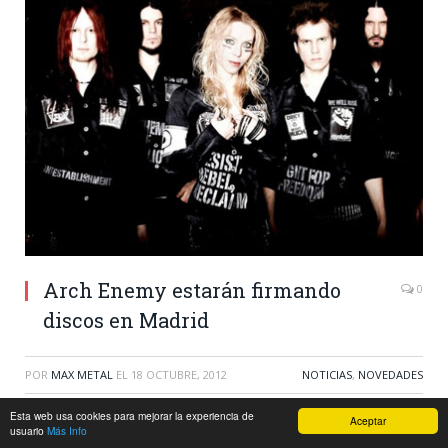
Arch Enemy estarán firmando
0
discos en Madrid
POR
MAX METAL
EL
18 OCTUBRE, 2012
NOTICIAS
,
NOVEDADES
Esta web usa cookies para mejorar la experiencia de
Aceptar
Aprovechando su paso por la capital, donde tocarán el
usuario
Más Info