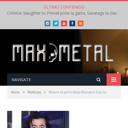
ÚLTIMO CONTENIDO
Crónica: Slaugther to Prevail pone la garra, Savatage la clase en la apertura del Leyendas del Rock – Miércoles – Agosto 2026
Instagram
Twitter
Youtube
Facebook
RSS
NAVIGATE
»
»
Inicio
Noticias
Muere el periodista Mariano García