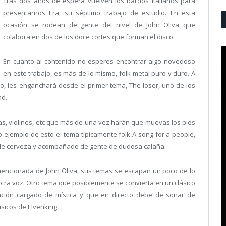
Tras dos años de espera vuelven los bardos italianos para
presentarnos Era, su séptimo trabajo de estudio. En esta
ocasión se rodean de gente del nivel de John Oliva que
colabora en dos de los doce cortes que forman el disco.
En cuanto al contenido no esperes encontrar algo novedoso
en este trabajo, es más de lo mismo, folk-metal puro y duro. A
o, les enganchará desde el primer tema, The loser, uno de los
ad.
as, violines, etc que más de una vez harán que muevas los pies
mo ejemplo de esto el tema típicamente folk A song for a people,
 de cerveza y acompañado de gente de dudosa calaña…
 mencionada de John Oliva, sus temas se escapan un poco de lo
tra voz. Otro tema que posiblemente se convierta en un clásico
nción cargado de mística y que en directo debe de sonar de
úsicos de Elvenking…