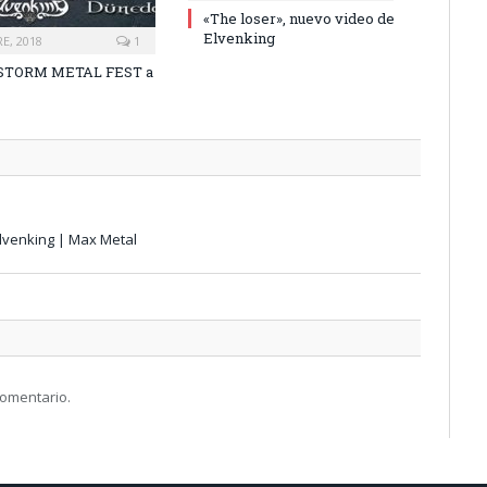
«The loser», nuevo video de
Elvenking
E, 2018
1
l STORM METAL FEST a
Elvenking | Max Metal
comentario.