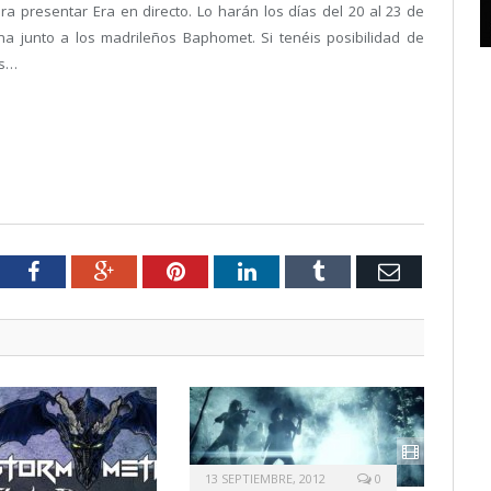
 presentar Era en directo. Lo harán los días del 20 al 23 de
a junto a los madrileños Baphomet. Si tenéis posibilidad de
as…
tter
Facebook
Google+
Pinterest
LinkedIn
Tumblr
Email
13 SEPTIEMBRE, 2012
0