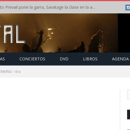
Crónica: Slaugther to Prevail pone la garra, Savatage la clase en la apertura del Leyendas del Rock – Miércoles – Agosto 2026
TAS
CONCIERTOS
DVD
LIBROS
AGENDA
ENKING – Era