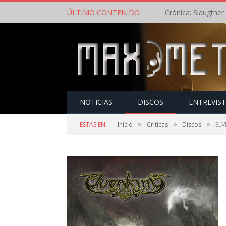
ÚLTIMO CONTENIDO
NOTICIAS
DISCOS
ENTREVIS
»
»
»
ESTÁS EN:
Inicio
Críticas
Discos
ELV