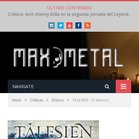
ÚLTIMO CONTENIDO
Crónica: Arch Enemy brilla en la segunda jornada del Leyendas del Rock – Jueves – Agosto 2026
Instagram
Twitter
Youtube
Facebook
RSS
NAVIGATE
»
»
»
Inicio
Críticas
Discos
TALESIEN – El Silencio