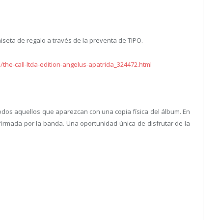
seta de regalo a través de la preventa de TIPO.
/the-call-ltda-edition-angelus-apatrida_324472.html
odos aquellos que aparezcan con una copia física del álbum. En
irmada por la banda. Una oportunidad única de disfrutar de la