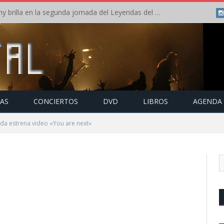
Crónica: Arch Enemy brilla en la segunda jornada del Leyendas del Rock – Jueves – Agosto 2026
TAS
CONCIERTOS
DVD
LIBROS
AGENDA
da estrena video «You are next»