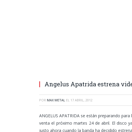
Angelus Apatrida estrena vid
POR
MAX METAL
EL
17 ABRIL, 2012
ANGELUS APATRIDA se están preparando para la pu
venta el próximo martes 24 de abril. El disco y
justo ahora cuando la banda ha decidido estrenar