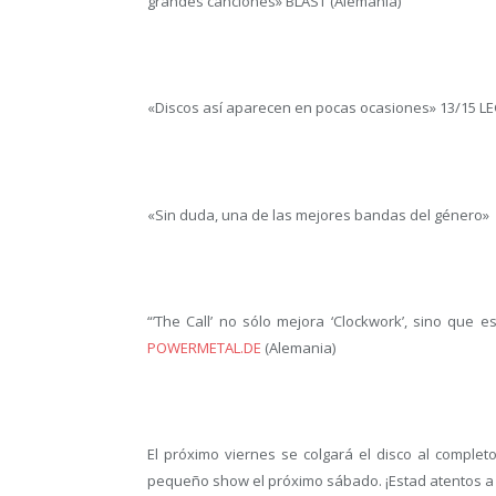
grandes canciones» BLAST (Alemania)
«Discos así aparecen en pocas ocasiones» 13/15 L
«Sin duda, una de las mejores bandas del género»
“’The Call’ no sólo mejora ‘Clockwork’, sino que
POWERMETAL.DE
(Alemania)
El próximo viernes se colgará el disco al comple
pequeño show el próximo sábado. ¡Estad atentos a 