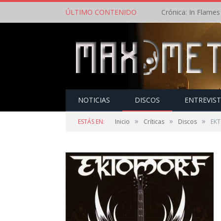
ÚLTIMO CONTENIDO
NOTICIAS
DISCOS
ENTREVIS
»
»
»
ESTÁS EN:
Inicio
Críticas
Discos
EKT