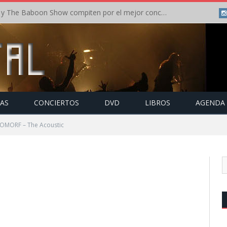
Crónica: In Flames y The Baboon Show compiten por el mejor concierto del día en el Leyendas del Rock – Viernes – Agosto 2026
TAS
CONCIERTOS
DVD
LIBROS
AGENDA
OMORF – The Acoustic