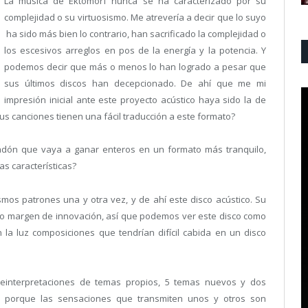
La música de Ektomorf nunca se ha caracterizado por su
complejidad o su virtuosismo. Me atrevería a decir que lo suyo
ha sido más bien lo contrario
, han sacrificado la complejidad o
los escesivos arreglos en pos de la energía y la potencia. Y
podemos decir que más o menos lo han logrado a pesar que
sus últimos discos han decepcionado. De ahí que me mi
impresión inicial ante este proyecto acústico haya sido la de
us canciones tienen una fácil traducción a este formato?
adón que vaya a ganar enteros en un formato más tranquilo,
s características?
mos patrones una y otra vez, y de ahí este disco acústico. Su
o margen de innovación, así que podemos ver este disco como
la luz composiciones que tendrían difícil cabida en un disco
 reinterpretaciones de temas propios, 5 temas nuevos y dos
ón porque las sensaciones que transmiten unos y otros son