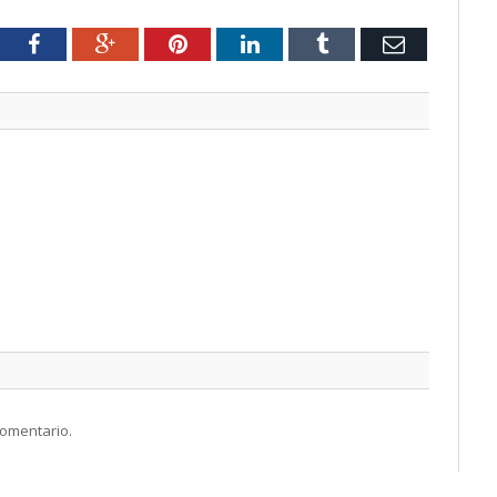
tter
Facebook
Google+
Pinterest
LinkedIn
Tumblr
Email
comentario.