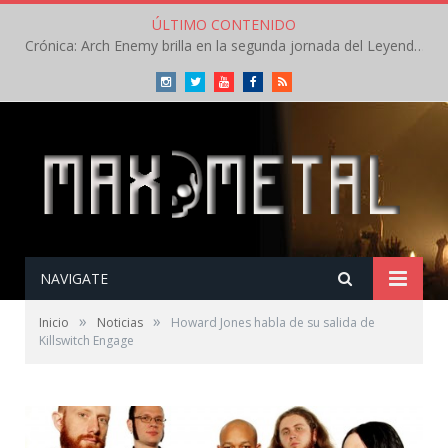
ÚLTIMO CONTENIDO
Crónica: Arch Enemy brilla en la segunda jornada del Leyendas del Rock – Jueves – Agosto 2026
Instagram
Twitter
Youtube
Facebook
RSS
NAVIGATE
»
»
Inicio
Noticias
Howard Jones habla de su salida de
Killswitch Engage