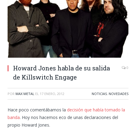
Howard Jones habla de su salida
0
de Killswitch Engage
POR
MAX METAL
EL
17 ENERO, 2012
NOTICIAS
,
NOVEDADES
Hace poco comentábamos la
decisión que había tomado la
banda
. Hoy nos hacemos eco de unas declaraciones del
propio Howard Jones.