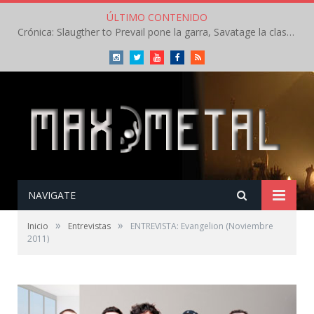
ÚLTIMO CONTENIDO
Crónica: Slaugther to Prevail pone la garra, Savatage la clase en la apertura del Leyendas del Rock – Miércoles – Agosto 2026
Instagram
Twitter
Youtube
Facebook
RSS
NAVIGATE
»
»
Inicio
Entrevistas
ENTREVISTA: Evangelion (Noviembre
2011)