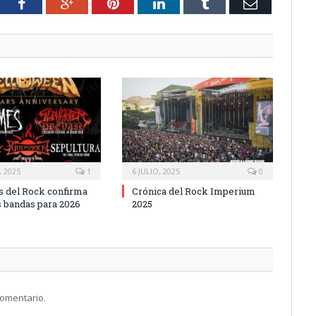
tter
Facebook
Google+
Pinterest
LinkedIn
Tumblr
Email
 2025
1
6 JULIO, 2025
0
 del Rock confirma
Crónica del Rock Imperium
 bandas para 2026
2025
comentario.