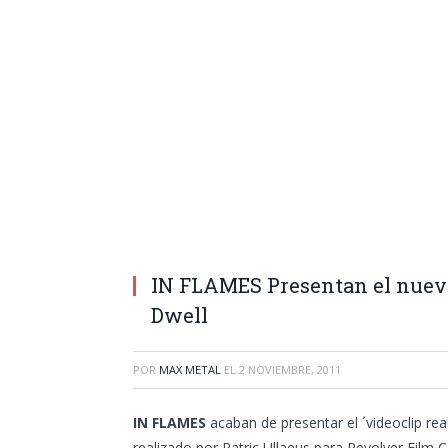
IN FLAMES Presentan el nuev
Dwell
POR
MAX METAL
EL
2 NOVIEMBRE, 2011
IN FLAMES
acaban de presentar el ´videoclip re
realizado por Patric Ullaeus para Revolver Film