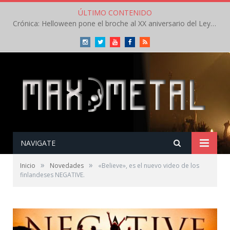
ÚLTIMO CONTENIDO
Crónica: Helloween pone el broche al XX aniversario del Leyendas del Rock – Sábado – Agosto 2026
Instagram
Twitter
Youtube
Facebook
RSS
NAVIGATE
»
»
Inicio
Novedades
«Believe», es el nuevo video de los
finlandeses NEGATIVE.