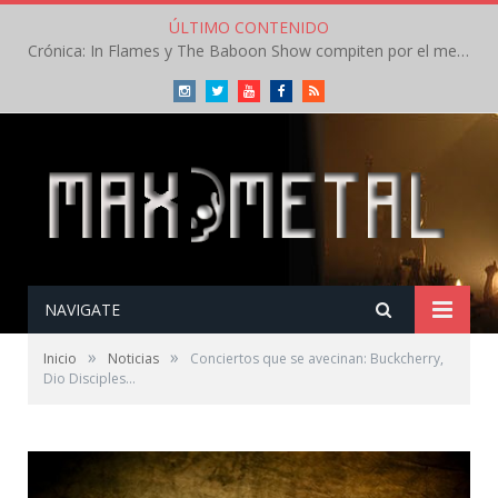
ÚLTIMO CONTENIDO
Crónica: In Flames y The Baboon Show compiten por el mejor concierto del día en el Leyendas del Rock – Viernes – Agosto 2026
Instagram
Twitter
Youtube
Facebook
RSS
NAVIGATE
»
»
Inicio
Noticias
Conciertos que se avecinan: Buckcherry,
Dio Disciples…