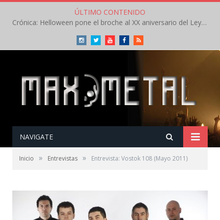
ÚLTIMO CONTENIDO
Crónica: Helloween pone el broche al XX aniversario del Leyendas del Rock – Sábado – Agosto 2026
Instagram
Twitter
Youtube
Facebook
RSS
NAVIGATE
»
»
Inicio
Entrevistas
Entrevista: Vostok 108 (Mayo 2011)