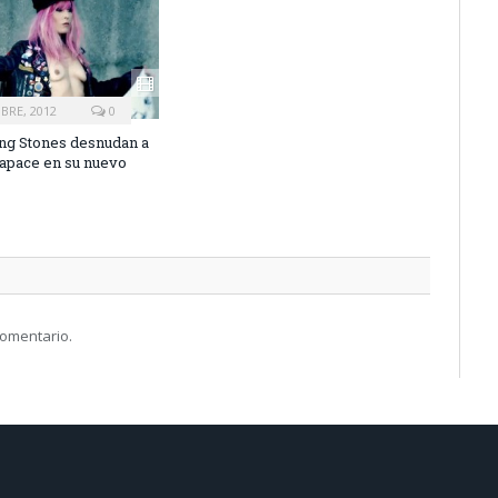
BRE, 2012
0
ing Stones desnudan a
pace en su nuevo
comentario.