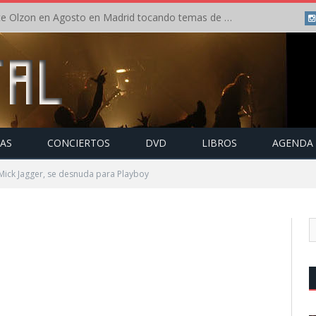
Concierto de Anette Olzon en Agosto en Madrid tocando temas de Nightwish
TAS
CONCIERTOS
DVD
LIBROS
AGENDA
 Mick Jagger, se desnuda para Playboy