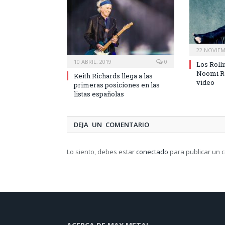
22 NOVIEM
10 ABRIL, 2019
0
Los Roll
Noomi Ra
Keith Richards llega a las
video
primeras posiciones en las
listas españolas
DEJA UN COMENTARIO
Lo siento, debes estar
conectado
para publicar un 