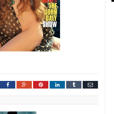
tter
Facebook
Google+
Pinterest
LinkedIn
Tumblr
Email