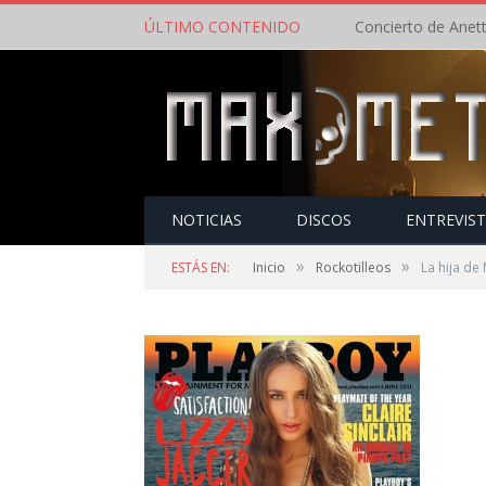
ÚLTIMO CONTENIDO
NOTICIAS
DISCOS
ENTREVIS
»
»
ESTÁS EN:
Inicio
Rockotilleos
La hija de