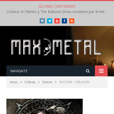
ÚLTIMO CONTENIDO
Crónica: In Flames y The Baboon Show compiten por el mejor concierto del día en el Leyendas del Rock – Viernes – Agosto 2026
Instagram
Twitter
Youtube
Facebook
RSS
NAVIGATE
»
»
»
Inicio
Críticas
Discos
NOCTEM – OBLIVION