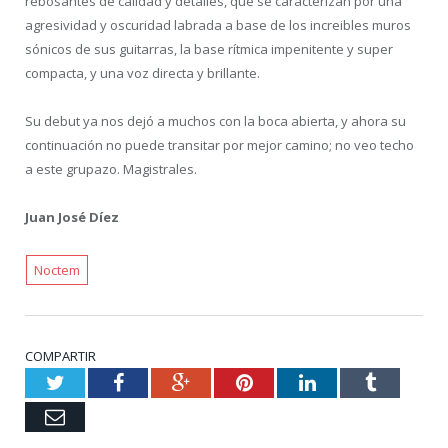
rebosantes de calidad y detalles, que se caracterizan por una
agresividad y oscuridad labrada a base de los increibles muros
sónicos de sus guitarras, la base rítmica impenitente y super
compacta, y una voz directa y brillante.
Su debut ya nos dejó a muchos con la boca abierta, y ahora su
continuación no puede transitar por mejor camino; no veo techo
a este grupazo. Magistrales.
Juan José Díez
Noctem
COMPARTIR
Twitter
Facebook
Google+
Pinterest
LinkedIn
Tumblr
Email