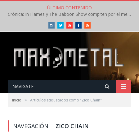
ÚLTIMO CONTENIDO
Crónica: In Flames y The Baboon Show compiten por el mejor concierto del día en el Leyendas del Rock – Viernes – Agosto 2026
Instagram
Twitter
Youtube
Facebook
RSS
NAVIGATE
»
Inicio
Artículos etiquetados como "Zico Chain"
NAVEGACIÓN:
ZICO CHAIN