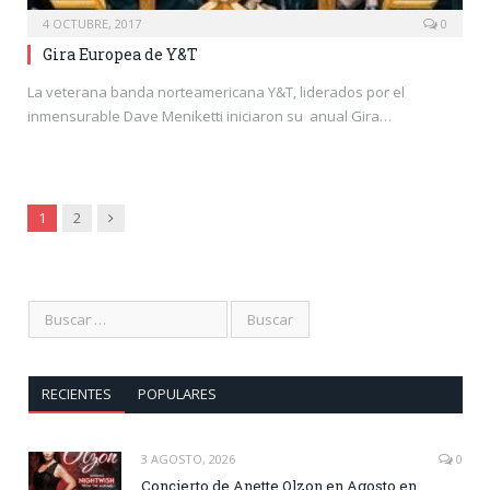
4 OCTUBRE, 2017
0
Gira Europea de Y&T
La veterana banda norteamericana Y&T, liderados por el
inmensurable Dave Meniketti iniciaron su anual Gira…
Siguiente
1
2
RECIENTES
POPULARES
3 AGOSTO, 2026
0
Concierto de Anette Olzon en Agosto en