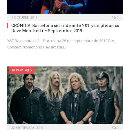
1 OCTUBRE, 2019
0
CRÓNICA: Barcelona se rinde ante Y&T y un pletórico
Dave Meniketti – Septiembre 2019
Y&T Razzmatazz 2 – Barcelona 26 de septiembre de 2019 R.M.
Concert Promotions Hay artistas…
REPORTAJES
22 SEPTIEMBRE, 2019
0