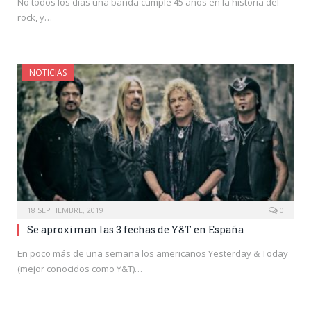
No todos los días una banda cumple 45 años en la historia del
rock, y…
NOTICIAS
18 SEPTIEMBRE, 2019
0
Se aproximan las 3 fechas de Y&T en España
En poco más de una semana los americanos Yesterday & Today
(mejor conocidos como Y&T)…