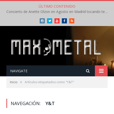
ÚLTIMO CONTENIDO
Concierto de Anette Olzon en Agosto en Madrid tocando temas de Nightwish
Instagram
Twitter
Youtube
Facebook
RSS
NAVIGATE
»
Inicio
Artículos etiquetados como "Y&T"
NAVEGACIÓN:
Y&T