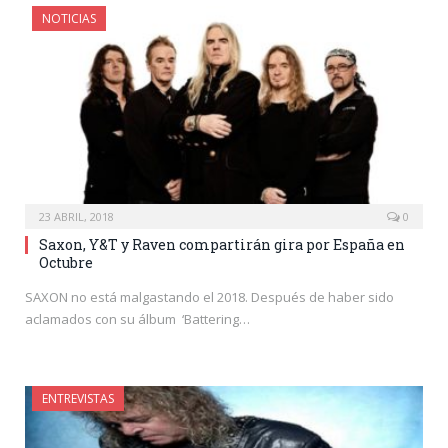
NOTICIAS
23 ABRIL, 2018
0
Saxon, Y&T y Raven compartirán gira por España en
Octubre
SAXON no está malgastando el 2018. Después de haber sido
aclamados con su álbum ‘Battering…
ENTREVISTAS