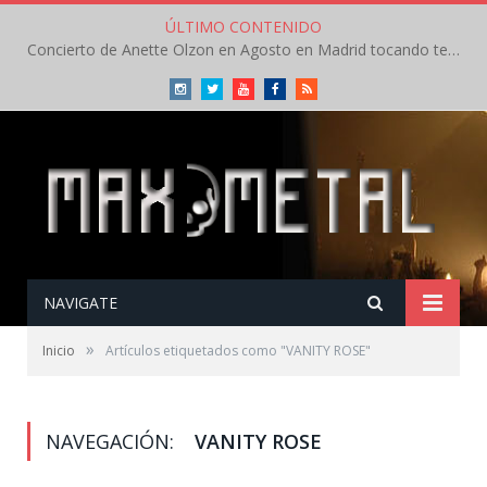
ÚLTIMO CONTENIDO
Concierto de Anette Olzon en Agosto en Madrid tocando temas de Nightwish
Instagram
Twitter
Youtube
Facebook
RSS
NAVIGATE
»
Inicio
Artículos etiquetados como "VANITY ROSE"
NAVEGACIÓN:
VANITY ROSE