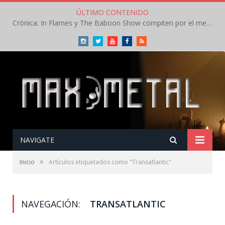
ÚLTIMO CONTENIDO
Crónica: In Flames y The Baboon Show compiten por el mejor concierto del día en el Leyendas del Rock – Viernes – Agosto 2026
Instagram
Twitter
Youtube
Facebook
RSS
NAVIGATE
»
Inicio
Artículos etiquetados como "Transatlantic"
NAVEGACIÓN:
TRANSATLANTIC