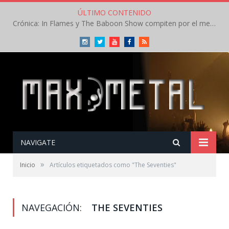
ÚLTIMO CONTENIDO
Crónica: In Flames y The Baboon Show compiten por el mejor concierto del día en el Leyendas del Rock – Viernes – Agosto 2026
Instagram
Twitter
Youtube
Facebook
RSS
NAVIGATE
»
Inicio
Artículos etiquetados como "The Seventies"
NAVEGACIÓN:
THE SEVENTIES