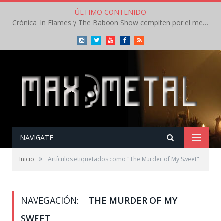
ÚLTIMO CONTENIDO
Crónica: In Flames y The Baboon Show compiten por el mejor concierto del día en el Leyendas del Rock – Viernes – Agosto 2026
Instagram
Twitter
Youtube
Facebook
RSS
NAVIGATE
»
Inicio
Artículos etiquetados como "The Murder of My Sweet"
NAVEGACIÓN:
THE MURDER OF MY
SWEET