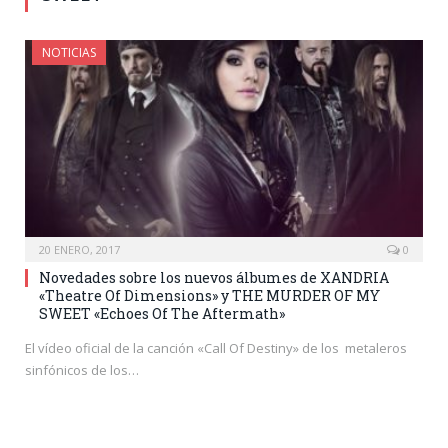
NOTICIAS
20 ENERO, 2017
0
Novedades sobre los nuevos álbumes de XANDRIA
«Theatre Of Dimensions» y THE MURDER OF MY
SWEET «Echoes Of The Aftermath»
El vídeo oficial de la canción «Call Of Destiny» de los metaleros
sinfónicos de los…