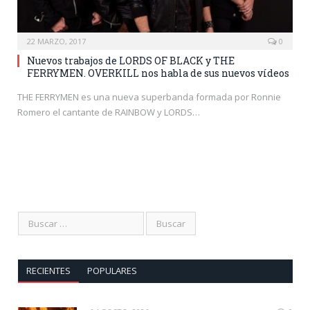
22 MARZO, 2017
0
Nuevos trabajos de LORDS OF BLACK y THE
FERRYMEN. OVERKILL nos habla de sus nuevos vídeos
THE FERRYMEN es una nueva superbanda formada por Ronnie
Romero el cantante de RAINBOW y LORDS…
RECIENTES
POPULARES