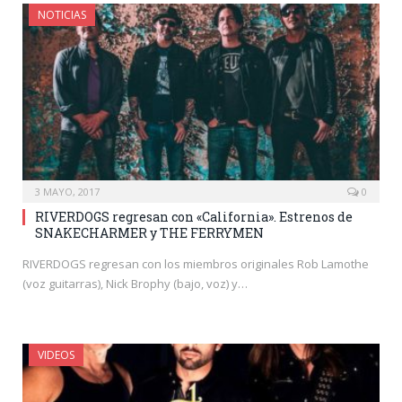
NOTICIAS
3 MAYO, 2017
0
RIVERDOGS regresan con «California». Estrenos de
SNAKECHARMER y THE FERRYMEN
RIVERDOGS regresan con los miembros originales Rob Lamothe
(voz guitarras), Nick Brophy (bajo, voz) y…
VIDEOS