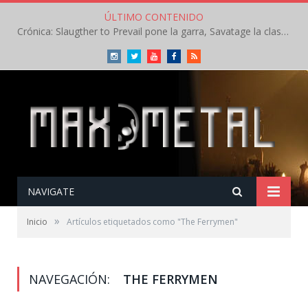
ÚLTIMO CONTENIDO
Crónica: Slaugther to Prevail pone la garra, Savatage la clase en la apertura del Leyendas del Rock – Miércoles – Agosto 2026
Instagram
Twitter
Youtube
Facebook
RSS
NAVIGATE
»
Inicio
Artículos etiquetados como "The Ferrymen"
NAVEGACIÓN:
THE FERRYMEN