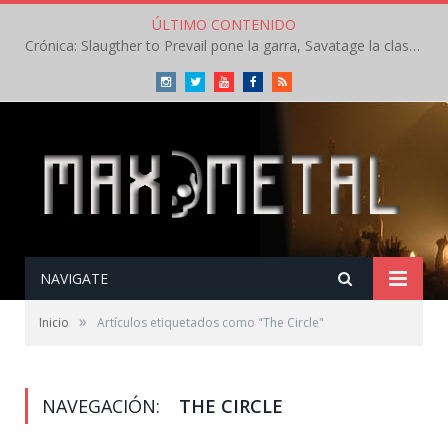
ÚLTIMO CONTENIDO
Crónica: Slaugther to Prevail pone la garra, Savatage la clase en la apertura del Leyendas del Rock – Miércoles – Agosto 2026
Instagram
Twitter
Youtube
Facebook
RSS
NAVIGATE
»
Inicio
Artículos etiquetados como "The Circle"
NAVEGACIÓN:
THE CIRCLE