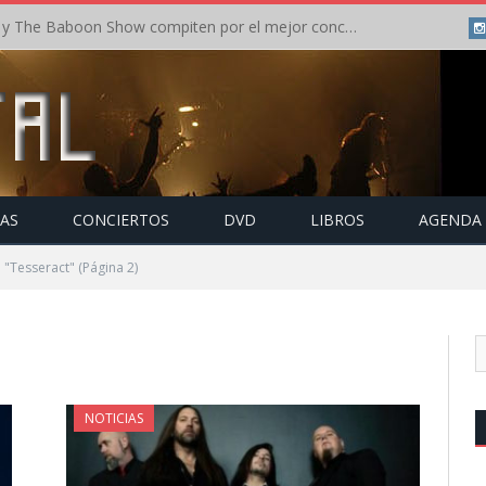
Crónica: In Flames y The Baboon Show compiten por el mejor concierto del día en el Leyendas del Rock – Viernes – Agosto 2026
TAS
CONCIERTOS
DVD
LIBROS
AGENDA
 "Tesseract"
(Página 2)
NOTICIAS