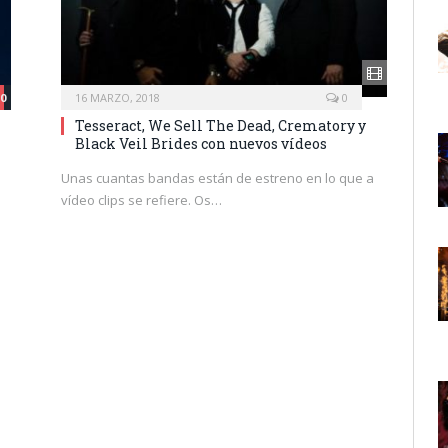
.0
16 MARZO, 2018
0
Tesseract, We Sell The Dead, Crematory y
Black Veil Brides con nuevos vídeos
Unas cuantas bandas están de estreno en lo que a
vídeo clips se refiere. Os…