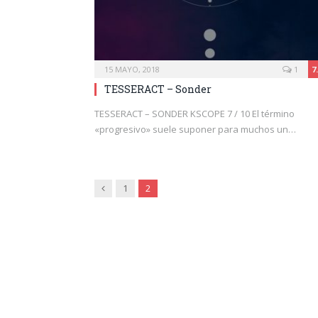
15 MAYO, 2018
1
7
TESSERACT – Sonder
TESSERACT – SONDER KSCOPE 7 / 10 El término
«progresivo» suele suponer para muchos un…
Anterior
1
2