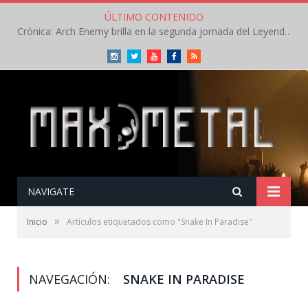
ÚLTIMO CONTENIDO
Crónica: Arch Enemy brilla en la segunda jornada del Leyendas del Rock – Jueves – Agosto 2026
Instagram
Twitter
Youtube
Facebook
RSS
NAVIGATE
»
Inicio
Artículos etiquetados como "Snake In Paradise"
NAVEGACIÓN:
SNAKE IN PARADISE