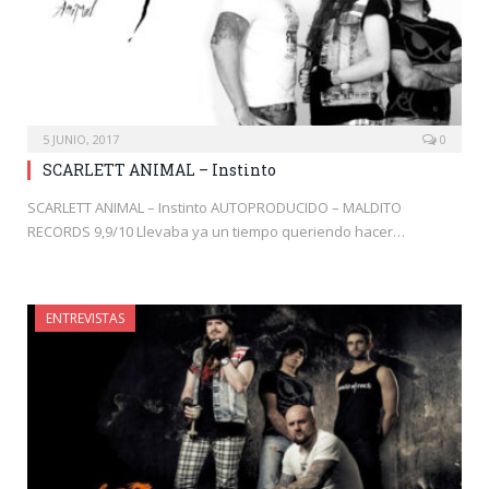
5 JUNIO, 2017
0
SCARLETT ANIMAL – Instinto
SCARLETT ANIMAL – Instinto AUTOPRODUCIDO – MALDITO
RECORDS 9,9/10 Llevaba ya un tiempo queriendo hacer…
ENTREVISTAS