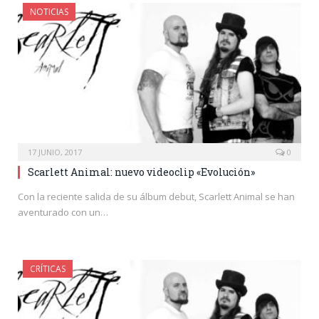
NOTICIAS
17 JUNIO, 2017
0
Scarlett Animal: nuevo videoclip «Evolución»
Con la reciente salida de su álbum debut, Scarlett Animal se han
aventurado con un…
CRÍTICAS