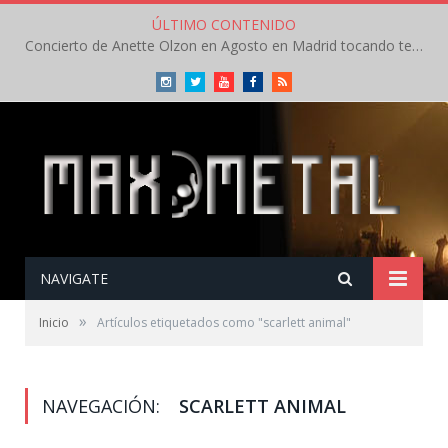
ÚLTIMO CONTENIDO
Concierto de Anette Olzon en Agosto en Madrid tocando temas de Nightwish
Instagram
Twitter
Youtube
Facebook
RSS
NAVIGATE
»
Inicio
Artículos etiquetados como "scarlett animal"
NAVEGACIÓN:
SCARLETT ANIMAL