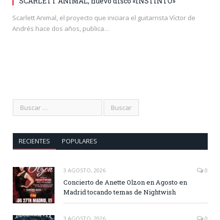
SCARLETT ANIMAL, nuevo disco «INSTINTO»
Scarlett Animal, el proyecto que iniciara el guitarrista Víctor de
Andrés hace dos años, publica…
RECIENTES
POPULARES
3 AGOSTO, 2026
0
Concierto de Anette Olzon en Agosto en
Madrid tocando temas de Nightwish
3 AGOSTO, 2026
0