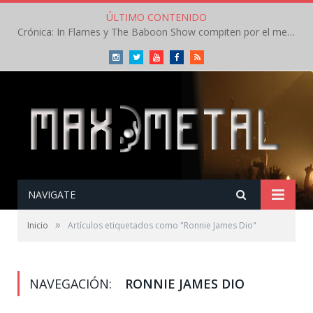
ÚLTIMO CONTENIDO
Crónica: In Flames y The Baboon Show compiten por el mejor concierto del día en el Leyendas del Rock – Viernes – Agosto 2026
Instagram
Twitter
Youtube
Facebook
RSS
NAVIGATE
»
Inicio
Artículos etiquetados como "Ronnie James Dio"
NAVEGACIÓN:
RONNIE JAMES DIO