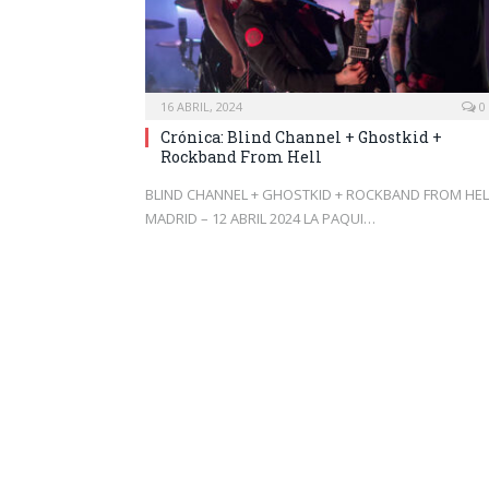
16 ABRIL, 2024
0
Crónica: Blind Channel + Ghostkid +
Rockband From Hell
BLIND CHANNEL + GHOSTKID + ROCKBAND FROM HEL
MADRID – 12 ABRIL 2024 LA PAQUI…