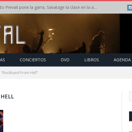
Crónica: Slaugther to Prevail pone la garra, Savatage la clase en la apertura del Leyendas del Rock – Miércoles – Agosto 2026
TAS
CONCIERTOS
DVD
LIBROS
AGENDA
o "Rockband From Hell"
 HELL