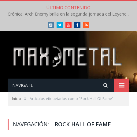
ÚLTIMO CONTENIDO
Crónica: Arch Enemy brilla en la segunda jornada del Leyendas del Rock – Jueves – Agosto 2026
Instagram
Twitter
Youtube
Facebook
RSS
NAVIGATE
»
Inicio
Artículos etiquetados como "Rock Hall Of Fame"
NAVEGACIÓN:
ROCK HALL OF FAME