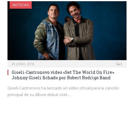
NOTICIAS
29 JUNIO, 2018
0
Gioeli-Castronovo vídeo «Set The World On Fire».
Johnny Gioeli fichado por Robert Rodrigo Band
Gioeli-Castronovo ha lanzado un video oficial para la canción
principal de su álbum debut «Set…