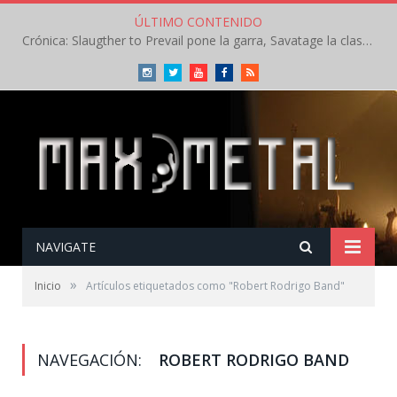
ÚLTIMO CONTENIDO
Crónica: Slaugther to Prevail pone la garra, Savatage la clase en la apertura del Leyendas del Rock – Miércoles – Agosto 2026
Instagram
Twitter
Youtube
Facebook
RSS
NAVIGATE
»
Inicio
Artículos etiquetados como "Robert Rodrigo Band"
NAVEGACIÓN:
ROBERT RODRIGO BAND