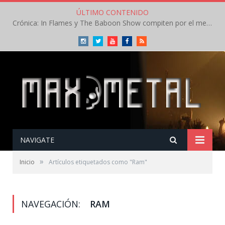
ÚLTIMO CONTENIDO
Crónica: In Flames y The Baboon Show compiten por el mejor concierto del día en el Leyendas del Rock – Viernes – Agosto 2026
Instagram
Twitter
Youtube
Facebook
RSS
NAVIGATE
»
Inicio
Artículos etiquetados como "Ram"
NAVEGACIÓN:
RAM