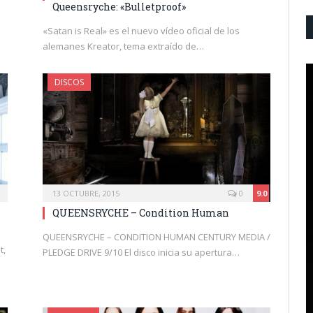
Queensryche: «Bulletproof»
«Satan is Real» es el nuevo vídeo oficial de los
alemanes Kreator, tema extraído de…
DISCOS
13 OCTUBRE, 2015
0
9.0
QUEENSRYCHE – Condition Human
QUEENSRYCHE – CONDITION HUMAN CENTURY MEDIA /
t,
PLEDGE DRIVE 9/10 El disco inicia su apertura…