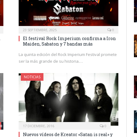
23 SEPTIEMBRE, 2025
0
l
El festival Rock Imperium confirma a Iron
Maiden, Sabaton y 7 bandas más
La quinta edición del Rock Imperium Festival promete
ser la más grande de su historia.…
NOTICIAS
.0
17 DICIEMBRE, 2016
0
Nuevos vídeos de Kreator «Satan is real» y