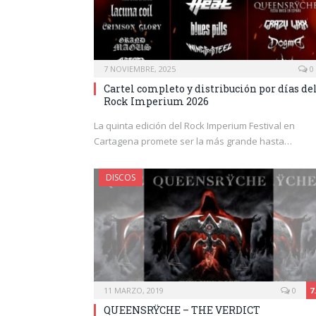
7 NOVIEMBRE, 2025
0
Cartel completo y distribución por días de
Rock Imperium 2026
La quinta edición del Rock Imperium Festival en
Cartagena promete ser la más grande hasta…
DISCOS
11 MARZO, 2019
0
7
QUEENSRŸCHE – THE VERDICT