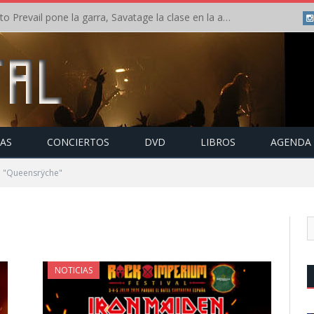
Crónica: Slaugther to Prevail pone la garra, Savatage la clase en la apertura del Leyendas del Rock – Miércoles – Agosto 2026
TAS
CONCIERTOS
DVD
LIBROS
AGENDA
o "Queensrÿche"
NOTICIAS