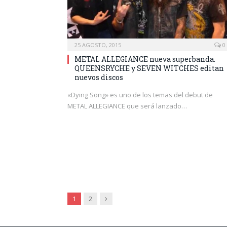
25 AGOSTO, 2015
0
METAL ALLEGIANCE nueva superbanda.
QUEENSRYCHE y SEVEN WITCHES editan
nuevos discos
«Dying Song» es uno de los temas del debut de
METAL ALLEGIANCE que será lanzado…
Siguiente
1
2