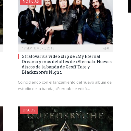
NOTICIAS
17 SEPTIEMBRE, 2015
0
Stratovarius vídeo clip de «My Eternal
Dream» y más detalles de «Eternal». Nuevos
discos de la banda de Geoff Tate y
Blackmore’s Night.
Coincidiendo con el lanzamiento del nuevo álbum de
estudio de la banda, «Eternal» se editó…
DISCOS