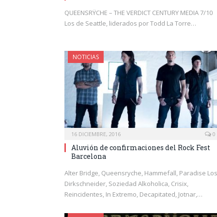
QUEENSRŸCHE – THE VERDICT CENTURY MEDIA 7/10
Los de Seattle, liderados por Todd La Torre…
NOTICIAS
16 DICIEMBRE, 2016
0
Aluvión de confirmaciones del Rock Fest
Barcelona
Alter Bridge, Queensryche, Hammefall, Paradise Los
Dirkschneider, Soziedad Alkoholica, Crisix,
Reincidentes, In Extremo, Decapitated, Jotnar,…