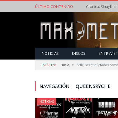
ÚLTIMO CONTENIDO
NOTICIAS
DISCOS
ENTREVIS
»
ESTÁS EN:
Inicio
Artículos etiquetados com
NAVEGACIÓN:
QUEENSRŸCHE
NOTICIAS