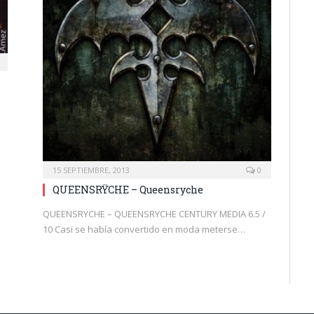
15 SEPTIEMBRE, 2013
0
QUEENSRŸCHE – Queensryche
QUEENSRYCHE – QUEENSRYCHE CENTURY MEDIA 6.5 /
10 Casi se había convertido en moda meterse…