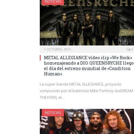
NOTICIAS
1 OCTUBRE, 2015
0
METAL ALLEGIANCE vídeo clip «We Rock»
homenajeando a DIO. QUEENSRYCHE llego
el día del estreno mundial de «Condition
Human».
La super banda METAL ALLEGIANCE, proyecto
compuesto por el baterista Mike Portnoy (exDREAM
THEATER), el…
NOTICIAS