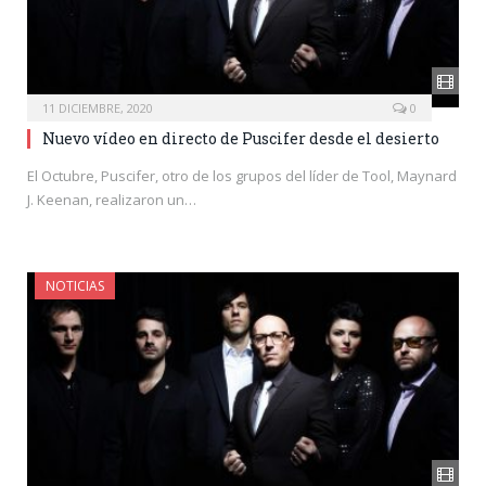
11 DICIEMBRE, 2020
0
Nuevo vídeo en directo de Puscifer desde el desierto
El Octubre, Puscifer, otro de los grupos del líder de Tool, Maynard
J. Keenan, realizaron un…
NOTICIAS