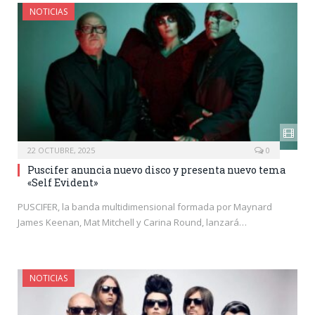
NOTICIAS
22 OCTUBRE, 2025
0
Puscifer anuncia nuevo disco y presenta nuevo tema
«Self Evident»
PUSCIFER, la banda multidimensional formada por Maynard
James Keenan, Mat Mitchell y Carina Round, lanzará…
NOTICIAS