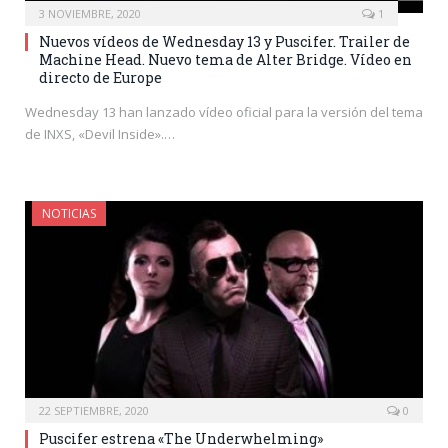
3 NOVIEMBRE, 2020
1
Nuevos vídeos de Wednesday 13 y Puscifer. Trailer de
Machine Head. Nuevo tema de Alter Bridge. Vídeo en
directo de Europe
Wednesday 13 han lanzado vídeo oficial para la versión del tema
de INXS, «Devil Inside».…
NOTICIAS
22 SEPTIEMBRE, 2020
0
Puscifer estrena «The Underwhelming»