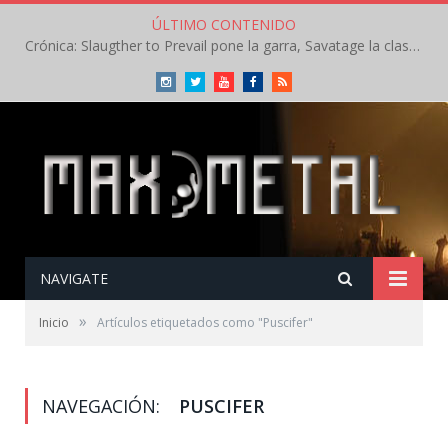
ÚLTIMO CONTENIDO
Crónica: Slaugther to Prevail pone la garra, Savatage la clase en la apertura del Leyendas del Rock – Miércoles – Agosto 2026
Instagram
Twitter
Youtube
Facebook
RSS
NAVIGATE
»
Inicio
Artículos etiquetados como "Puscifer"
NAVEGACIÓN:
PUSCIFER