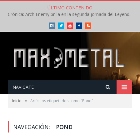
ÚLTIMO CONTENIDO
Crónica: Arch Enemy brilla en la segunda jornada del Leyendas del Rock – Jueves – Agosto 2026
Instagram
Twitter
Youtube
Facebook
RSS
NAVIGATE
»
Inicio
Artículos etiquetados como "Pond"
NAVEGACIÓN:
POND