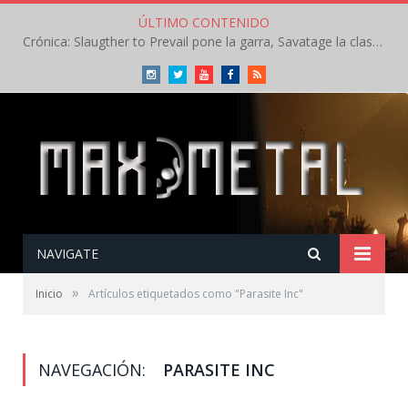
ÚLTIMO CONTENIDO
Crónica: Slaugther to Prevail pone la garra, Savatage la clase en la apertura del Leyendas del Rock – Miércoles – Agosto 2026
Instagram
Twitter
Youtube
Facebook
RSS
NAVIGATE
»
Inicio
Artículos etiquetados como "Parasite Inc"
NAVEGACIÓN:
PARASITE INC