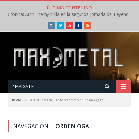
ÚLTIMO CONTENIDO
Crónica: Arch Enemy brilla en la segunda jornada del Leyendas del Rock – Jueves – Agosto 2026
Instagram
Twitter
Youtube
Facebook
RSS
NAVIGATE
»
Inicio
Artículos etiquetados como "Orden Oga"
NAVEGACIÓN:
ORDEN OGA