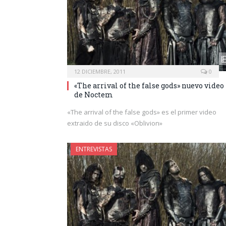
12 DICIEMBRE, 2011
0
«The arrival of the false gods» nuevo video
de Noctem
«The arrival of the false gods» es el primer video
extraido de su disco «Oblivion»
ENTREVISTAS