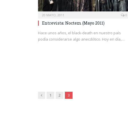
20 MAYO, 2011
0
Entrevista: Noctem (Mayo 2011)
Hace unos años, el black-death en nuestro país
podía considerarse algo anecdótico. Hoy en día,…
Anterior
1
2
3