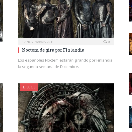
17 NOVIEMBRE, 2011
0
Noctem de gira por Finlandia
Los españoles Noctem estarán girando por Finlandia
la segunda semana de Diciembre.
DISCOS