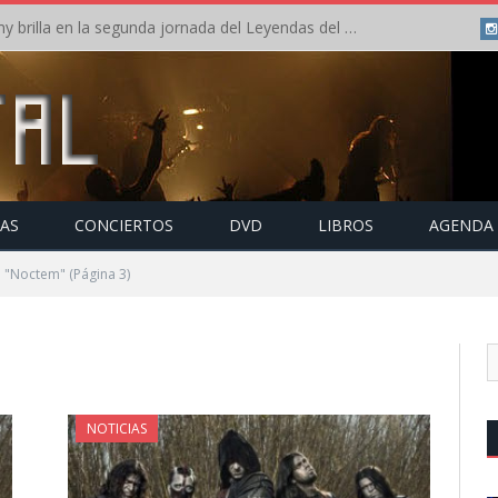
Crónica: Arch Enemy brilla en la segunda jornada del Leyendas del Rock – Jueves – Agosto 2026
TAS
CONCIERTOS
DVD
LIBROS
AGENDA
o "Noctem"
(Página 3)
NOTICIAS