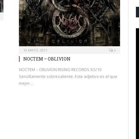
10 MAYO, 2011
2
NOCTEM – OBLIVION
NOCTEM – OBLIVION RISING RECORDS 9.5/10
Sencillamente sobresaliente. Este adjetivo es el que
mejor…