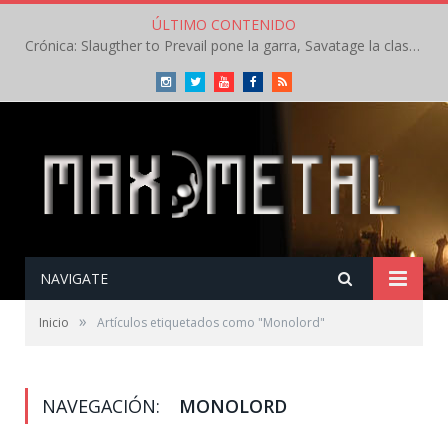
ÚLTIMO CONTENIDO
Crónica: Slaugther to Prevail pone la garra, Savatage la clase en la apertura del Leyendas del Rock – Miércoles – Agosto 2026
Instagram
Twitter
Youtube
Facebook
RSS
NAVIGATE
»
Inicio
Artículos etiquetados como "Monolord"
NAVEGACIÓN:
MONOLORD