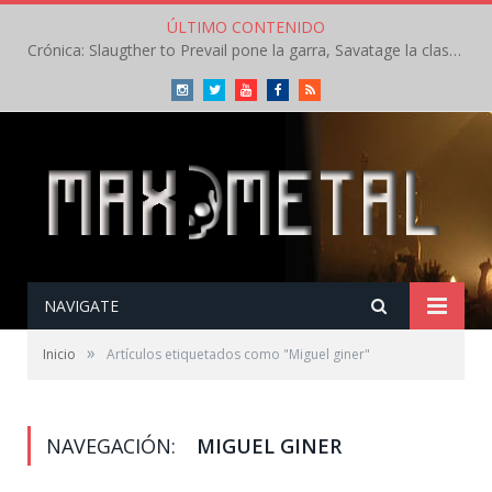
ÚLTIMO CONTENIDO
Crónica: Slaugther to Prevail pone la garra, Savatage la clase en la apertura del Leyendas del Rock – Miércoles – Agosto 2026
Instagram
Twitter
Youtube
Facebook
RSS
NAVIGATE
»
Inicio
Artículos etiquetados como "Miguel giner"
NAVEGACIÓN:
MIGUEL GINER