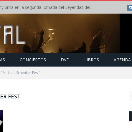
Crónica: Arch Enemy brilla en la segunda jornada del Leyendas del Rock – Jueves – Agosto 2026
TAS
CONCIERTOS
DVD
LIBROS
AGENDA
 "Michael Schenker Fest"
ER FEST