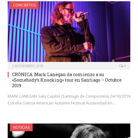
CONCIERTOS
1 NOVIEMBRE, 2019
0
CRÓNICA: Mark Lanegan da comienzo a su
«Somebody’s Knocking» tour en Santiago – Octubre
2019
MARK LANEGAN Sala Capitol (Santiago de Compostela) 24/10/2019
Estrella Galicia American Autumm Festival Austeridad en…
NOTICIAS