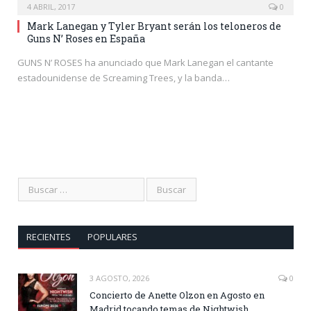
4 ABRIL, 2017
0
Mark Lanegan y Tyler Bryant serán los teloneros de
Guns N’ Roses en España
GUNS N’ ROSES ha anunciado que Mark Lanegan el cantante
estadounidense de Screaming Trees, y la banda…
RECIENTES
POPULARES
3 AGOSTO, 2026
0
Concierto de Anette Olzon en Agosto en
Madrid tocando temas de Nightwish