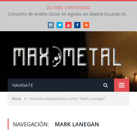
ÚLTIMO CONTENIDO
Concierto de Anette Olzon en Agosto en Madrid tocando temas de Nightwish
Instagram
Twitter
Youtube
Facebook
RSS
NAVIGATE
»
Inicio
Artículos etiquetados como "Mark Lanegan"
NAVEGACIÓN:
MARK LANEGAN