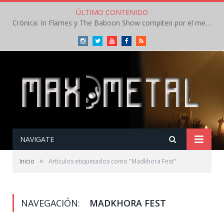
ÚLTIMO CONTENIDO
Crónica: In Flames y The Baboon Show compiten por el mejor concierto del día en el Leyendas del Rock – Viernes – Agosto 2026
Instagram
Twitter
Youtube
Facebook
RSS
NAVIGATE
»
Inicio
Artículos etiquetados como "Madkhora Fest"
NAVEGACIÓN:
MADKHORA FEST