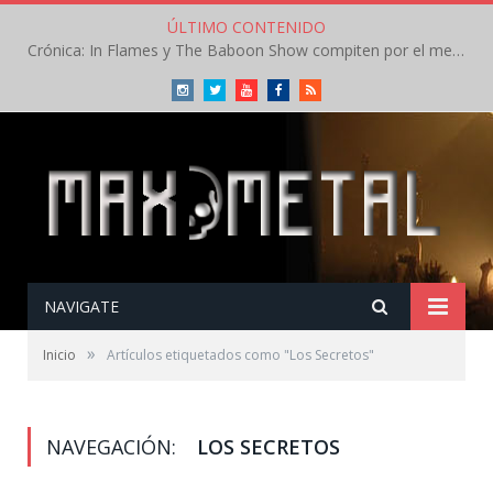
ÚLTIMO CONTENIDO
Crónica: In Flames y The Baboon Show compiten por el mejor concierto del día en el Leyendas del Rock – Viernes – Agosto 2026
Instagram
Twitter
Youtube
Facebook
RSS
NAVIGATE
»
Inicio
Artículos etiquetados como "Los Secretos"
NAVEGACIÓN:
LOS SECRETOS