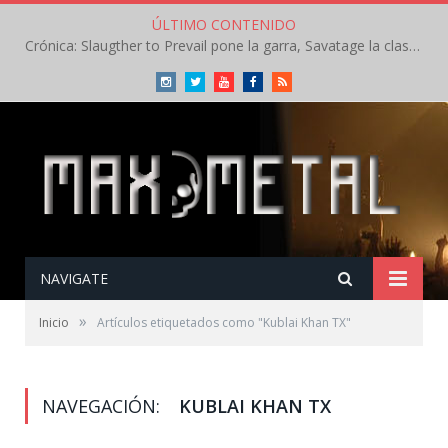
ÚLTIMO CONTENIDO
Crónica: Slaugther to Prevail pone la garra, Savatage la clase en la apertura del Leyendas del Rock – Miércoles – Agosto 2026
Instagram
Twitter
Youtube
Facebook
RSS
NAVIGATE
»
Inicio
Artículos etiquetados como "Kublai Khan TX"
NAVEGACIÓN:
KUBLAI KHAN TX