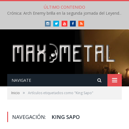
ÚLTIMO CONTENIDO
Crónica: Arch Enemy brilla en la segunda jornada del Leyendas del Rock – Jueves – Agosto 2026
Instagram
Twitter
Youtube
Facebook
RSS
NAVIGATE
»
Inicio
Artículos etiquetados como "King Sapo"
NAVEGACIÓN:
KING SAPO