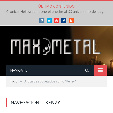
ÚLTIMO CONTENIDO
Crónica: Helloween pone el broche al XX aniversario del Leyendas del Rock – Sábado – Agosto 2026
Instagram
Twitter
Youtube
Facebook
RSS
NAVIGATE
»
Inicio
Artículos etiquetados como "Kenzy"
NAVEGACIÓN:
KENZY