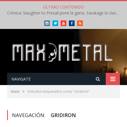
ÚLTIMO CONTENIDO
Crónica: Slaugther to Prevail pone la garra, Savatage la clase en la apertura del Leyendas del Rock – Miércoles – Agosto 2026
Instagram
Twitter
Youtube
Facebook
RSS
NAVIGATE
»
Inicio
Artículos etiquetados como "Gridiron"
NAVEGACIÓN:
GRIDIRON