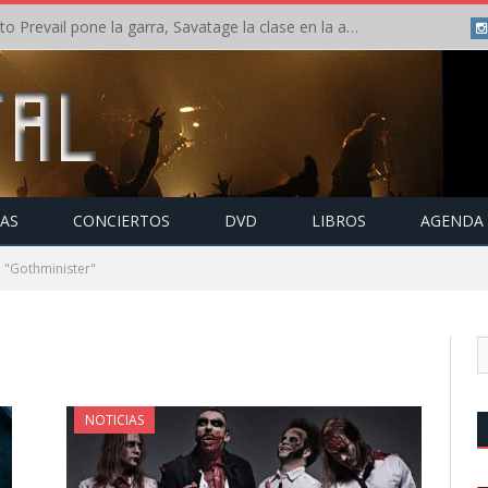
Crónica: Slaugther to Prevail pone la garra, Savatage la clase en la apertura del Leyendas del Rock – Miércoles – Agosto 2026
TAS
CONCIERTOS
DVD
LIBROS
AGENDA
 "Gothminister"
NOTICIAS