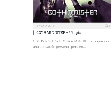
6 MAYO, 2013
1
GOTHMINISTER – Utopia
GOTHMINISTER – UTOPIA AFM 8 / 10 Puede que sea
una sensación personal, pero en…