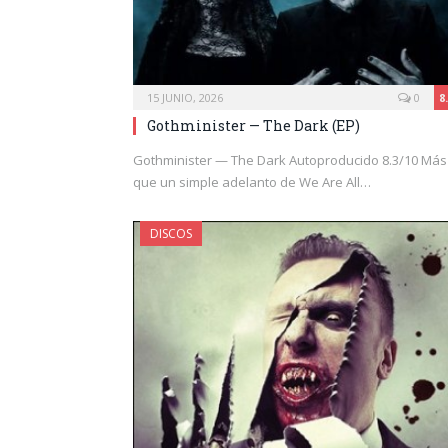
15 JUNIO, 2026
0
8
Gothminister — The Dark (EP)
Gothminister — The Dark Autoproducido 8.3/10 Más
que un simple adelanto de We Are All…
DISCOS