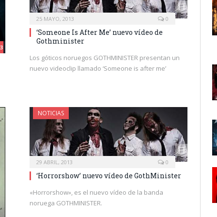
25 MAYO, 2013
0
‘Someone Is After Me’ nuevo vídeo de
Gothminister
.3
Los góticos noruegos GOTHMINISTER presentan un
nuevo videoclip llamado ‘Someone is after me’
NOTICIAS
29 ABRIL, 2013
0
‘Horrorshow’ nuevo vídeo de GothMinister
«Horrorshow», es el nuevo vídeo de la banda
noruega GOTHMINISTER.