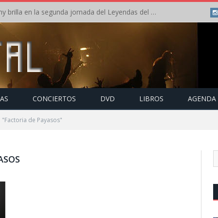
Crónica: Arch Enemy brilla en la segunda jornada del Leyendas del Rock – Jueves – Agosto 2026
TAS
CONCIERTOS
DVD
LIBROS
AGENDA
 "Factoria de Payasos"
ASOS