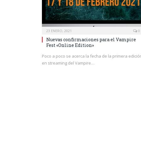
23 ENERO, 2021
0
Nuevas confirmaciones para el Vampire
Fest «Online Edition»
Poco a poco se acerca la fecha de la primera edició
en streaming del Vampire…